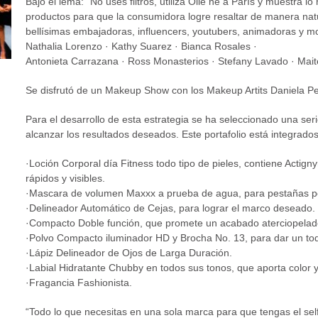
Bajo el lema: “No uses filtros, utiliza Ollé né á París y muestra l
productos para que la consumidora logre resaltar de manera natur
bellísimas embajadoras, influencers, youtubers, animadoras y m
Nathalia Lorenzo · Kathy Suarez · Bianca Rosales ·
Antonieta Carrazana · Ross Monasterios · Stefany Lavado · Mait
Se disfrutó de un Makeup Show con los Makeup Artits Daniela Pe
Para el desarrollo de esta estrategia se ha seleccionado una s
alcanzar los resultados deseados. Este portafolio está integrados
·Loción Corporal día Fitness todo tipo de pieles, contiene Actig
rápidos y visibles.
·Mascara de volumen Maxxx a prueba de agua, para pestañas pe
·Delineador Automático de Cejas, para lograr el marco deseado.
·Compacto Doble función, que promete un acabado aterciopelad
·Polvo Compacto iluminador HD y Brocha No. 13, para dar un toqu
·Lápiz Delineador de Ojos de Larga Duración.
·Labial Hidratante Chubby en todos sus tonos, que aporta color y
·Fragancia Fashionista.
“Todo lo que necesitas en una sola marca para que tengas el sel