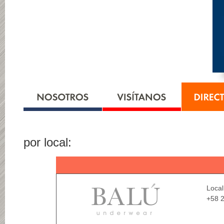
por local:
Local
+58 