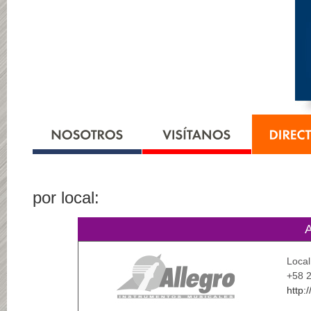
por local:
Local
+58 2
http: