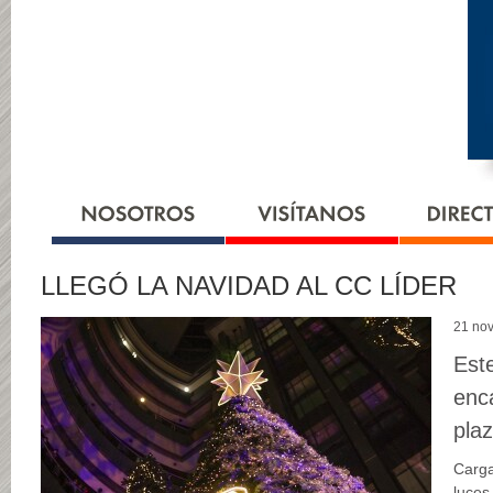
LLEGÓ LA NAVIDAD AL CC LÍDER
21 no
Est
enc
plaz
Carga
luces