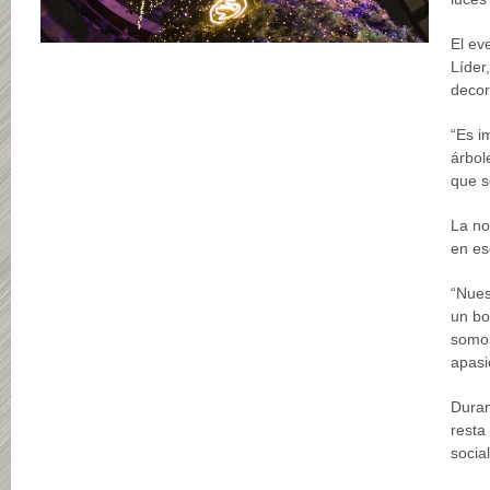
El ev
Líder
decor
“Es i
árbol
que s
La no
en es
“Nues
un bo
somos
apasi
Duran
resta
socia