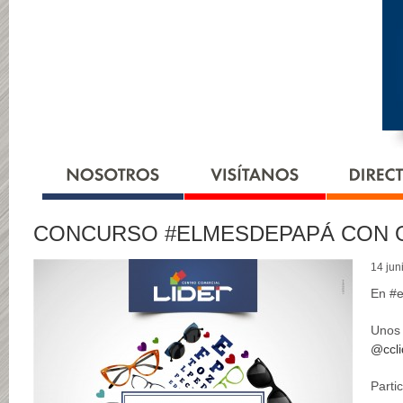
CONCURSO #ELMESDEPAPÁ CON O
14 jun
En #e
Unos 
@ccli
Parti