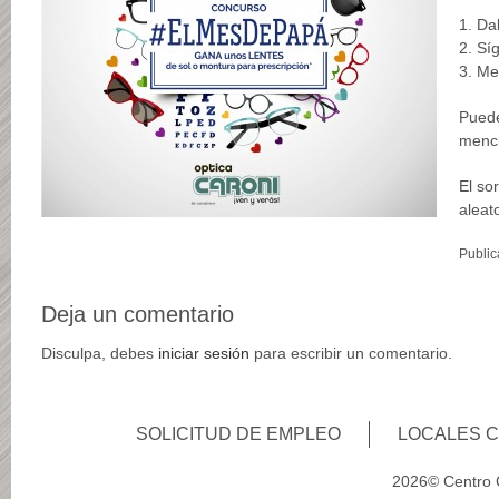
1. Da
2. Sí
3. Me
Puede
menci
El so
aleat
Public
Deja un comentario
Disculpa, debes
iniciar sesión
para escribir un comentario.
SOLICITUD DE EMPLEO
LOCALES 
2026© Centro C